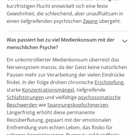
kurzfristigen Flucht entwickelt sich eine feste
Gewohnheit, die schleichend, aber unaufhaltsam in
einen tiefgreifenden psychischen
Zwang
übergeht.
Was passiert bei zu viel Medienkonsum mit der 
menschlichen Psyche?
Ein unkontrollierter Medienkonsum überreizt das
Nervensystem massiv, da der Geist keine natürlichen
Pausen mehr zur Verarbeitung der vielen Eindrücke
findet. In der Folge drohen chronische
Erschöpfung
,
starke
Konzentrationsmängel
, tiefgreifende
Schlafstörungen
und vielfältige
psychosomatische
Beschwerden
wie
Spannungskopfschmerzen
.
Längerfristig erhöht diese permanente
Reizüberflutung, gepaart mit der emotionalen
Entfremdung vom echten Leben, das Risiko für
schwere
Angststörungen
,
Burnout
und handfeste