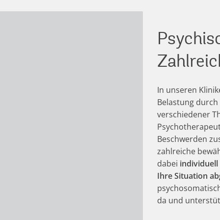
Psychis
Zahlrei
In unseren Klini
Belastung durch 
verschiedener T
Psychotherapeute
Beschwerden zus
zahlreiche bewäh
dabei
individuell 
Ihre Situation a
psychosomatische
da und unterstüt