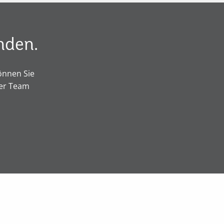
nden.
önnen Sie
ser Team