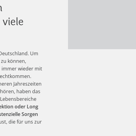
m
 viele
 Deutschland. Um
 zu können,
 immer wieder mit
urechtkommen.
eren Jahreszeiten
ehören, haben das
e Lebensbereiche
fektion oder Long
stenzielle Sorgen
st, die für uns zur