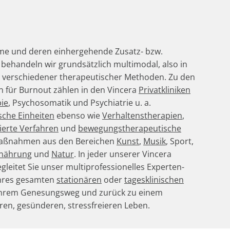
e und deren einhergehende Zusatz- bzw.
ehandeln wir grundsätzlich multimodal, also in
 verschiedener therapeutischer Methoden. Zu den
 für Burnout zählen in den Vincera
Privatkliniken
ie
, Psychosomatik und Psychiatrie u. a.
sche Einheiten
ebenso wie
Verhaltenstherapien
,
ierte Verfahren
und
bewegungstherapeutische
aßnahmen aus den Bereichen
Kunst
,
Musik
, Sport,
nährung
und
Natur
. In jeder unserer Vincera
gleitet Sie unser multiprofessionelles Experten-
hres gesamten
stationären
oder
tagesklinischen
Ihrem Genesungsweg und zurück zu einem
en, gesünderen, stressfreieren Leben.