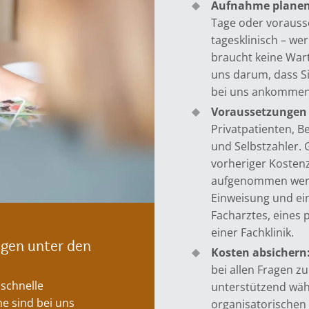
Aufnahme planen
Tage oder vorauss
tagesklinisch – wer
braucht keine Wart
uns darum, dass Si
bei uns ankommen
Voraussetzungen
Privatpatienten, Be
und Selbstzahler. 
vorheriger Kosten
aufgenommen werd
Einweisung und ei
Facharztes, eines
einer Fachklinik.
igen unter den
Kosten absichern
bei allen Fragen 
 schnelle
unterstützend wäh
e sind bei uns
organisatorischen 