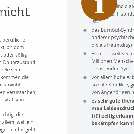
nicht
Burnout keine eig
11) darstellt, son
ist.
das Burnout-Syndr
anderer psychisch
 berufliche
die als Hauptdiagno
kt, an dem
Burnout weit verb
t oder völlig
Millionen Mensche
em Dauerzustand
belastenden Sympt
eele sein –
s kommen die
vor allem hohe Arb
n sowohl
soziale Konflikte,
en verursachen,
von Angehörigen hä
nsität sein.
es sehr gute ther
man Leidensdruck
chtig, die
frühzeitig erkann
allem, weil ein
bekämpfen kann!
ngen einhergeht,