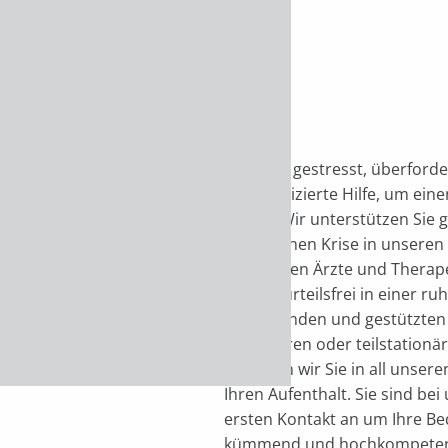
hen in
Wer sich gestresst, überforde
unkomplizierte Hilfe, um ei
en
finden. Wir unterstützen Sie 
psychischen Krise in unseren 
erfahrenen Ärzte und Therapeu
und vorurteilsfrei in einer r
aktivierenden und gestützte
stationären oder teilstation
begleiten wir Sie in all unser
Ihren Aufenthalt. Sie sind b
ersten Kontakt an um Ihre Be
kümmend und hochkompeten