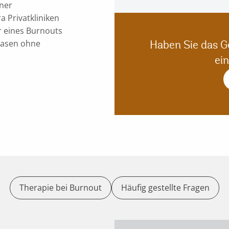
iner
a Privatkliniken
r eines Burnouts
hasen ohne
Haben Sie das G
ei
Therapie bei Burnout
Häufig gestellte Fragen