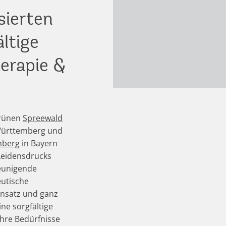
sierten
ltige
herapie &
grünen
Spreewald
Württemberg und
nberg
in Bayern
 Leidensdrucks
leunigende
utische
ansatz und ganz
ine sorgfältige
 Ihre Bedürfnisse