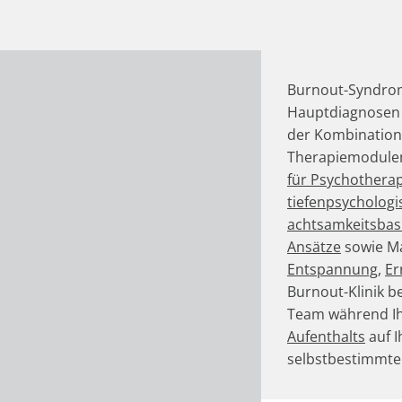
Burnout-Syndrom
Hauptdiagnosen b
der Kombination
Therapiemodulen
für Psychotherap
tiefenpsychologi
achtsamkeitsbas
Ansätze
sowie M
Entspannung
,
Er
Burnout-Klinik be
Team während I
Aufenthalts
auf 
selbstbestimmter