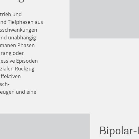
trieb und
und Tiefphasen aus
ngsschwankungen
 und unabhängig
omanen Phasen
drang oder
essive Episoden
ozialen Rückzug
ffektiven
sch-
beugen und eine
Bipolar-