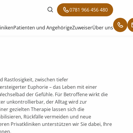
0781 966 456 480
liniken
Patienten und Angehörige
Zuweiser
Über uns
 Rastlosigkeit, zwischen tiefer
rsteigerter Euphorie – das Leben mit einer
 Wechselbad der Gefühle. Für Betroffene wirkt die
 unkontrollierbar, der Alltag wird zur
er gezielten Therapie lassen sich die
lisieren, Rückfälle vermeiden und neue
ren Privatkliniken unterstützen wir Sie dabei, Ihre
nnen.