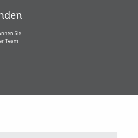
änden
önnen Sie
ser Team