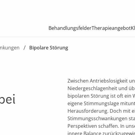
Behandlungsfelder
Therapieangebot
K
ankungen
Bipolare Störung
Zwischen Antriebslosigkeit und
Niedergeschlagenheit und übe
bei
bipolaren Störung ist oft ein
eigene Stimmungslage mitunter
Herausforderung. Doch mit ein
Stimmungsschwankungen stabi
Perspektiven schaffen. In unse
innere Balance zurückzugewi