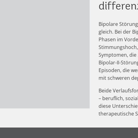
differen
Bipolare Störung
gleich. Bei der 
Phasen im Vorder
Stimmungshoch, 
Symptomen, die z
Bipolar-II-Störu
Episoden, die we
mit schweren de
Beide Verlaufsfo
– beruflich, sozi
diese Unterschie
therapeutische S