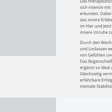
Das therapeutisc
sich intensiv mi
erkunden. Dabei 
das innere Erlebe
im Hier und Jetz
innere Unruhe z
Durch den Wechs
und Loslassen we
von Gefühlen un
Das Bogenschieße
ergänzt so ideal
Gleichzeitig ver
erfahrbare Erfol
mentale Stabilitä