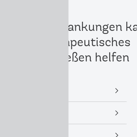
i diesen Erkrankungen k
Ihnen therapeutisches
Bogenschießen helfen
Burnout
Trauerstörungen
Tinnitus