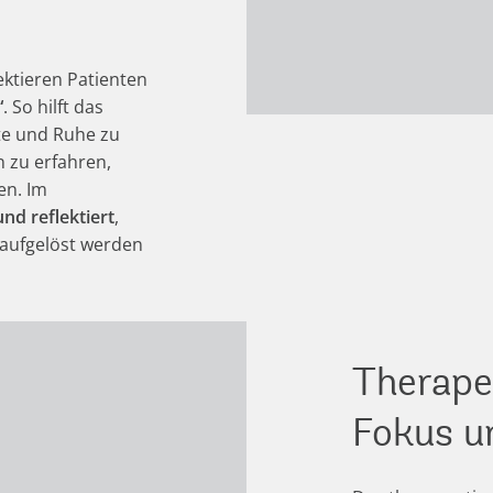
ektieren Patienten
“
. So hilft das
tte und Ruhe zu
n zu erfahren,
en. Im
nd reflektiert
,
 aufgelöst werden
Therape
Fokus u